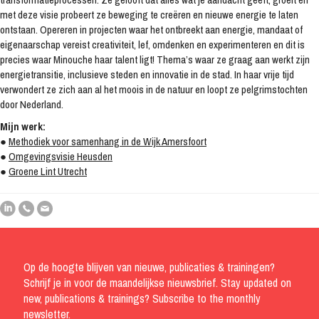
met deze visie probeert ze beweging te creëren en nieuwe energie te laten
ontstaan. Opereren in projecten waar het ontbreekt aan energie, mandaat of
eigenaarschap vereist creativiteit, lef, omdenken en experimenteren en dit is
precies waar Minouche haar talent ligt! Thema’s waar ze graag aan werkt zijn
energietransitie, inclusieve steden en innovatie in de stad. In haar vrije tijd
verwondert ze zich aan al het moois in de natuur en loopt ze pelgrimstochten
door Nederland.
Mijn werk:
●
Methodiek voor samenhang in de Wijk Amersfoort
●
Omgevingsvisie Heusden
●
Groene Lint Utrecht
Op de hoogte blijven van nieuwe, publicaties & trainingen?
Schrijf je in voor de maandelijkse nieuwsbrief. Stay updated on
new, publications & trainings? Subscribe to the monthly
newsletter.