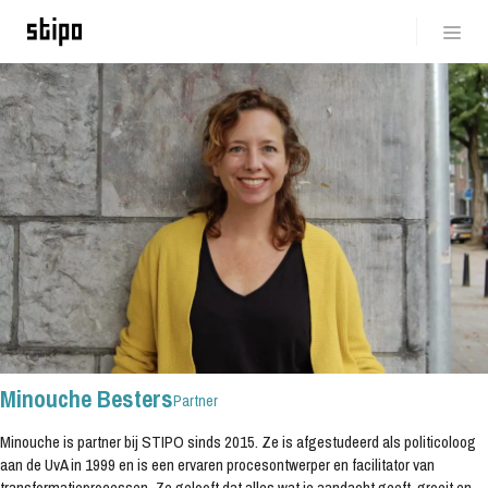
Bank: IBAN NL 59 INGB 0006853075
BTW-nr: NL857161313B01
Kamer van Koophandel: 67752209
NL
EN
IT
EL
Minouche Besters
Partner
Minouche is partner bij STIPO sinds 2015. Ze is afgestudeerd als politicoloog
aan de UvA in 1999 en is een ervaren procesontwerper en facilitator van
transformatieprocessen. Ze gelooft dat alles wat je aandacht geeft, groeit en