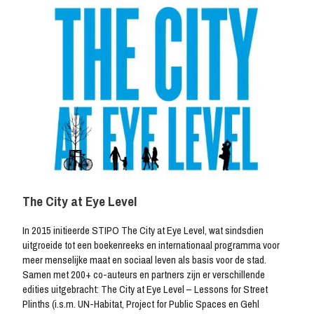
The City at Eye Level
In 2015 initieerde STIPO The City at Eye Level, wat sindsdien
uitgroeide tot een boekenreeks en internationaal programma voor
meer menselijke maat en sociaal leven als basis voor de stad.
Samen met 200+ co-auteurs en partners zijn er verschillende
Bank: IBAN NL 59 INGB 0006853075
edities uitgebracht: The City at Eye Level – Lessons for Street
BTW-nr: NL857161313B01
Plinths (i.s.m. UN-Habitat, Project for Public Spaces en Gehl
Kamer van Koophandel: 67752209