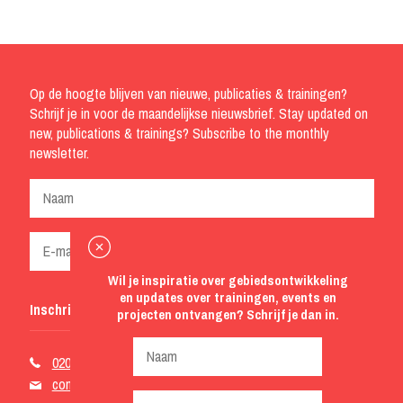
Op de hoogte blijven van nieuwe, publicaties & trainingen?
Schrijf je in voor de maandelijkse nieuwsbrief. Stay updated on
new, publications & trainings? Subscribe to the monthly
newsletter.
Wil je inspiratie over gebiedsontwikkeling
en updates over trainingen, events en
Inschrijven
projecten ontvangen? Schrijf je dan in.
020 2265105
contact@stipo.nl