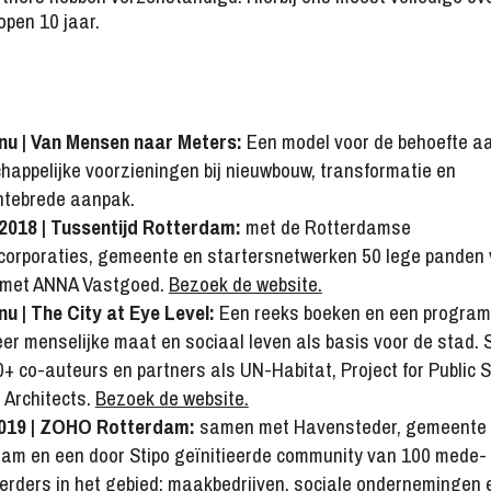
open 10 jaar.
 nu | Van Mensen naar Meters:
Een model voor de behoefte a
appelijke voorzieningen bij nieuwbouw, transformatie en
tebrede aanpak.
ces
Nieuws
Over STIPO
2018 | Tussentijd Rotterdam:
met de Rotterdamse
orporaties, gemeente en startersnetwerken 50 lege panden v
met ANNA Vastgoed.
Bezoek de website.
nu | The City at Eye Level:
Een reeks boeken en een progra
er menselijke maat en sociaal leven als basis voor de stad.
+ co-auteurs en partners als UN-Habitat, Project for Public 
 Architects.
Bezoek de website.
019 | ZOHO Rotterdam:
samen met Havensteder, gemeente
am en een door Stipo geïnitieerde community van 100 mede-
erders in het gebied: maakbedrijven, sociale ondernemingen 