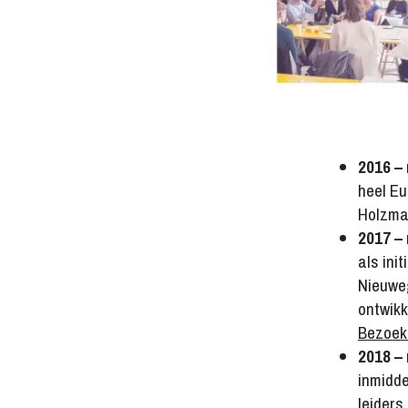
2016 – 
heel Eu
Holzmar
2017 – 
als ini
Nieuweg
ontwikk
Bezoek 
2018 –
inmidde
leiders