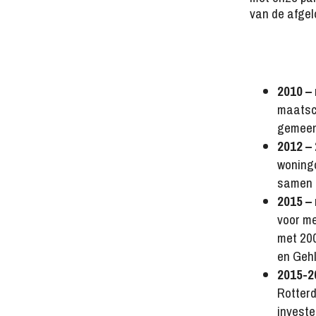
van de afgel
2010 –
maatsch
gemeen
Projecten
Trainingen & Events
Resour
2012 – 
woningc
samen 
2015 – 
voor me
met 200
en Gehl
2015-2
Rotterd
investe