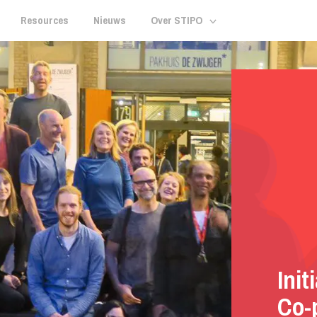
Resources
Nieuws
Over STIPO
Init
Co-