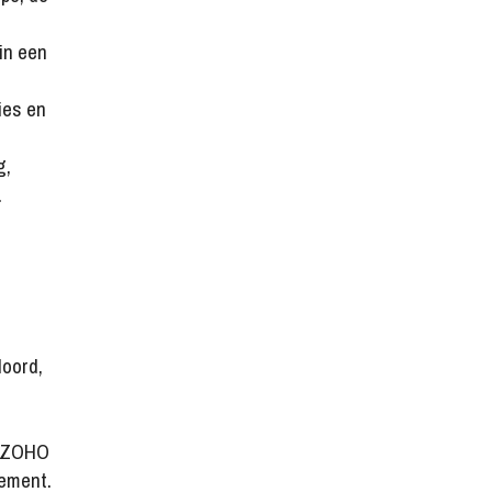
in een
ies en
g,
.
oord,
ls ZOHO
dement.