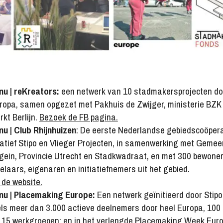
nu | reKreators:
een netwerk van 10 stadmakersprojecten do
ropa, samen opgezet met Pakhuis de Zwijger, ministerie BZK
kt Berlijn.
Bezoek de FB pagina.
nu | Club Rhijnhuizen
: De eerste Nederlandse gebiedscoöpera
tiatief Stipo en Vlieger Projecten, in samenwerking met Gemee
ein, Provincie Utrecht en Stadkwadraat, en met 300 bewoner
elaars, eigenaren en initiatiefnemers uit het gebied.
de website.
 nu | Placemaking Europe:
Een netwerk geïnitieerd door Stipo
ls meer dan 3.000 actieve deelnemers door heel Europa, 100
, 15 werkgroepen; en in het verlengde Placemaking Week Euro