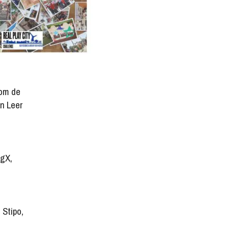
om de
n Leer
,
ngX,
 Stipo,