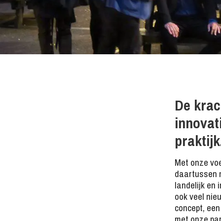
De krac
innovat
praktijk
Met onze voe
daartussen m
landelijk en
ook veel nie
concept, een
met onze par