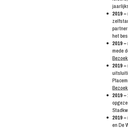
jaarlij
2019 –
zelfsta
partner
het bes
2019 – 
mede do
Bezoek 
2019 – 
uitslui
Placema
Bezoek 
2019 – 
opgeze
Stadkw
2019 –
en De W