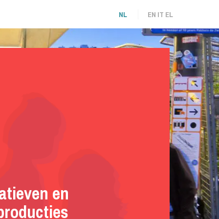
NL
EN
IT
EL
iatieven en
producties