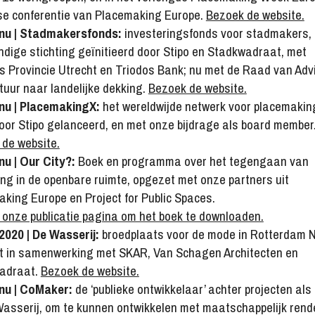
kse conferentie van Placemaking Europe.
Bezoek de website.
 nu | Stadmakersfonds:
investeringsfonds voor stadmakers, 
ndige stichting geïnitieerd door Stipo en Stadkwadraat, met
s Provincie Utrecht en Triodos Bank; nu met de Raad van Adv
tuur naar landelijke dekking.
Bezoek de website.
nu | PlacemakingX:
het wereldwijde netwerk voor placemakin
or Stipo gelanceerd, en met onze bijdrage als board member
de website.
nu | Our City?:
Boek en programma over het tegengaan van
ting in de openbare ruimte, opgezet met onze partners uit
king Europe en Project for Public Spaces.
onze publicatie pagina om het boek te downloaden.
2020 | De Wasserij:
broedplaats voor de mode in Rotterdam N
t in samenwerking met SKAR, Van Schagen Architecten en
adraat.
Bezoek de website.
 nu | CoMaker:
de ‘publieke ontwikkelaar’ achter projecten a
asserij, om te kunnen ontwikkelen met maatschappelijk ren