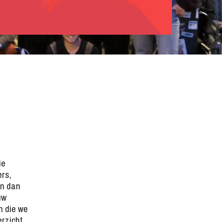
ie
ers,
en dan
uw
n die we
erzicht