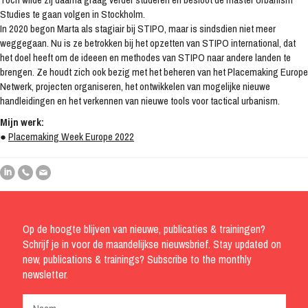
Studies te gaan volgen in Stockholm.
In 2020 begon Marta als stagiair bij STIPO, maar is sindsdien niet meer
weggegaan. Nu is ze betrokken bij het opzetten van STIPO international, dat
het doel heeft om de ideeen en methodes van STIPO naar andere landen te
brengen. Ze houdt zich ook bezig met het beheren van het Placemaking Europe
Netwerk, projecten organiseren, het ontwikkelen van mogelijke nieuwe
handleidingen en het verkennen van nieuwe tools voor tactical urbanism.
Mijn werk:
●
Placemaking Week Europe 2022
Op de hoogte blijven van nieuwe, publicaties & trainingen?
Schrijf je in voor de maandelijkse nieuwsbrief. Stay updated on
new, publications & trainings? Subscribe to the monthly
newsletter.