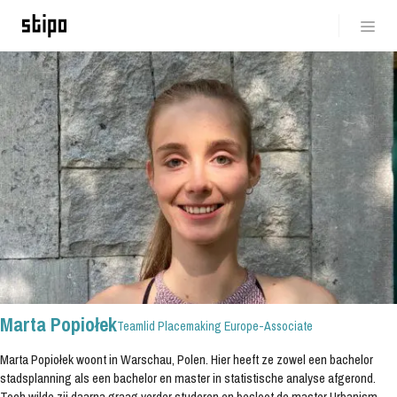
Bank: IBAN NL 59 INGB 0006853075
BTW-nr: NL857161313B01
Kamer van Koophandel: 67752209
NL
EN
IT
EL
Marta Popiołek
Teamlid Placemaking Europe-Associate
Marta Popiołek woont in Warschau, Polen. Hier heeft ze zowel een bachelor
stadsplanning als een bachelor en master in statistische analyse afgerond.
Toch wilde zij daarna graag verder studeren en besloot de master Urbanism