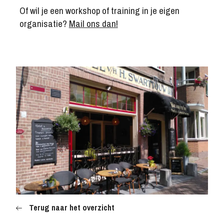
Bank: IBAN NL 59 INGB 0006853075
Of wil je een workshop of training in je eigen
BTW-nr: NL857161313B01
organisatie?
Mail ons dan!
Kamer van Koophandel: 67752209
NL
EN
IT
EL
Terug naar het overzicht