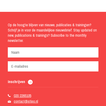
Op de hoogte blijven van nieuwe, publicaties & trainingen?
Schrijf je in voor de maandelijkse nieuwsbrief. Stay updated on
new, publications & trainings? Subscribe to the monthly
newsletter.
Wil je inspiratie over gebiedsontwikkeling
en updates over trainingen, events en
Inschrijven
projecten ontvangen? Schrijf je dan in.
020 2265105
contact@stipo.nl