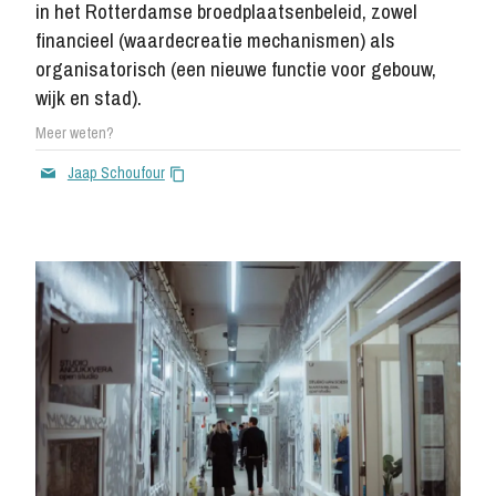
in het Rotterdamse broedplaatsenbeleid, zowel
financieel (waardecreatie mechanismen) als
organisatorisch (een nieuwe functie voor gebouw,
wijk en stad).
Meer weten?
Jaap Schoufour
Bank: IBAN NL 59 INGB 0006853075
BTW-nr: NL857161313B01
Kamer van Koophandel: 67752209